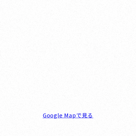
Yokohama
オカザキヨット横浜事務所
横浜ベイサイドマリーナ
〒236-0007 神奈川県横浜市金沢区白帆4-2 MPC
5F
TEL. 045-770-0502
FAX. 045-770-0518
営業時間. 9:00～18:00 定休日. 毎週火･水曜日
Google Mapで見る