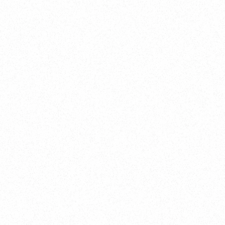
クルージングを楽しみたい
釣りを楽しみたい
マリーナステイや船中泊を楽しみたい
5,000万円～8,000万円
新艇
横浜
2026年10月入荷予定
SOLD
新艇
横浜
即納弊社試乗艇
ASK