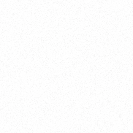
「オーナー同士でいろいろな情報交換が
でき、とても有意義でした！」
「AXOPARの性能を改めて実感しまし
た！」と、たくさんの喜びのお声をいただ
きました。
ご参加いただいた皆さまにご満足いただ
けたことをスタッフ一同、心より嬉しく
感じております。
また、
株式会社CIS 西浦マリーナ
の冨田様
には、AXOPARオーナー様のためにこのよ
うな素晴らしいイベントを企画していただ
きましたことに、心より感謝申し上げま
す。
今後も
AXOPAR
オーナーの皆さまがより楽