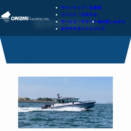
ラインナップ・在庫艇
イベント・お知らせ
サービス・サポート
海の楽しみかた
オーナーズ・ストーリー
オカザキヨットについて