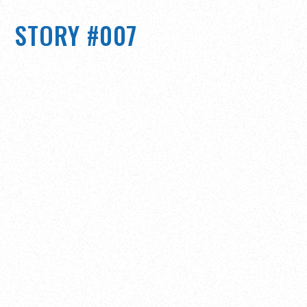
STORY #007
AXOPAR（アクソパー） AXOPAR37 XC Cross
Cabin