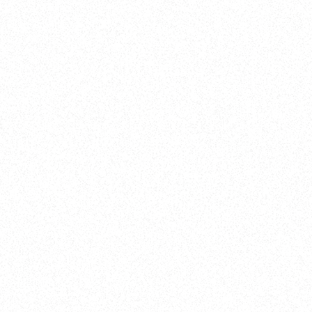
AXOPAR（アクソパー） AXOPAR37 XC Cross
Cabin
SARGO（サルゴ） SARGO31
AXOPAR（アクソパー） AXOPAR22 T-TOP
PARKER（パーカー） PARKER790 EXPLORER