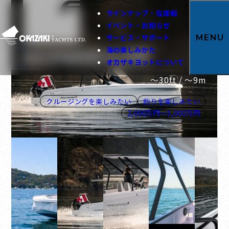
ラインナップ・在庫艇
イベント・お知らせ
サービス・サポート
MENU
AXOPAR22 T-TOP
海の楽しみかた
オカザキヨットについて
～30ft / 〜9m
クルージングを楽しみたい
釣りを楽しみたい
2,000万円～5,000万円