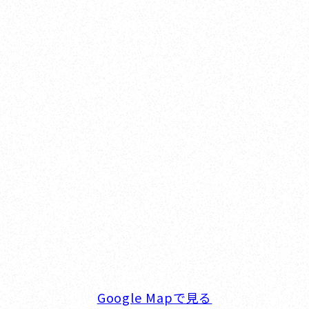
Yokohama
オカザキヨット横浜事務所
横浜ベイサイドマリーナ
〒236-0007 神奈川県横浜市金沢区白帆4-2 MPC
5F
TEL. 045-770-0502
FAX. 045-770-0518
営業時間. 9:00～18:00 定休日. 毎週火･水曜日
Google Mapで見る