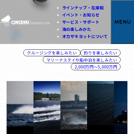
ラインナップ・在庫艇
イベント・お知らせ
PARKER920 MAX
サービス・サポート
MENU
海の楽しみかた
オカザキヨットについて
31～40ft / 9～12m
クルージングを楽しみたい
釣りを楽しみたい
マリーナステイや船中泊を楽しみたい
2,000万円～5,000万円