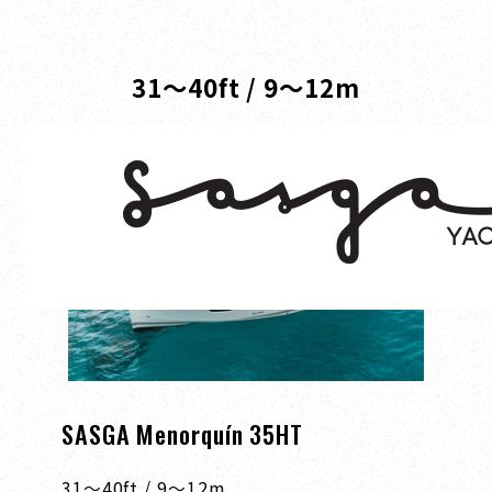
SASGA（サスガ）
SAFFIER（サフィア）
31～40ft / 9～12m
SASGA Menorquín 35HT
31～40ft / 9～12m