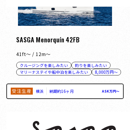
SASGA Menorquín 42FB
41ft～ / 12m～
クルージングを楽しみたい
釣りを楽しみたい
マリーナステイや船中泊を楽しみたい
8,000万円～
受注生産
横浜
納期約16ヶ月
ASK
万円
〜