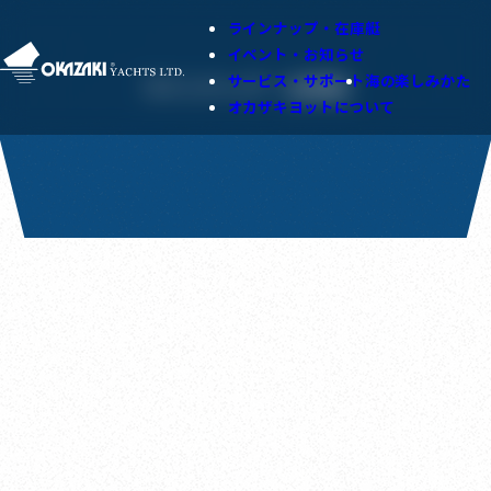
ラインナップ・在庫艇
イベント・お知らせ
サービス・サポート
海の楽しみかた
ラインナップ・在庫艇
オカザキヨットについて
在庫艇
中古艇の在庫あり
新艇の在庫あり