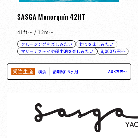
SASGA Menorquín 42HT
41ft～ / 12m～
クルージングを楽しみたい
釣りを楽しみたい
マリーナステイや船中泊を楽しみたい
8,000万円～
受注生産
横浜
納期約16ヶ月
ASK
万円
〜