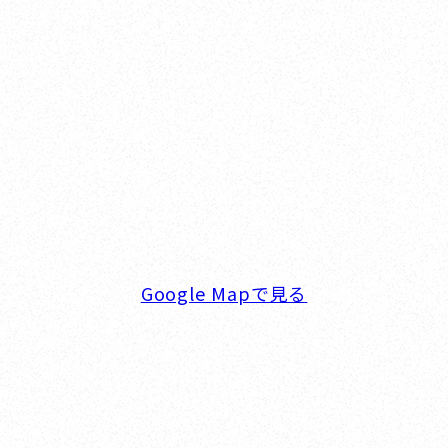
Yokohama
オカザキヨット横浜事務所
横浜ベイサイドマリーナ
〒236-0007 神奈川県横浜市金沢区白帆4-2 MPC
5F
TEL. 045-770-0502
FAX. 045-770-0518
営業時間. 9:00～18:00 定休日. 毎週火･水曜日
Google Mapで見る