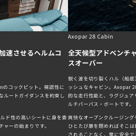
Axopar 28 Cabin
加速させるヘルムコ
全天候型アドベンチ
スオーバー
鋭く波を切り裂くハル（船底
abinのコックピット。視認性に
ッシュなキャビン。Axopar
なルートガイダンスを約束し
的な走行性能と、ラグジュア
ルチパーパス・ボートです。
ホールド性の高いシートに身を委
爽快なオープンクルージング
チャーの始まりです。
ひとたび扉を閉めればそこは
されることなく、常に安全で