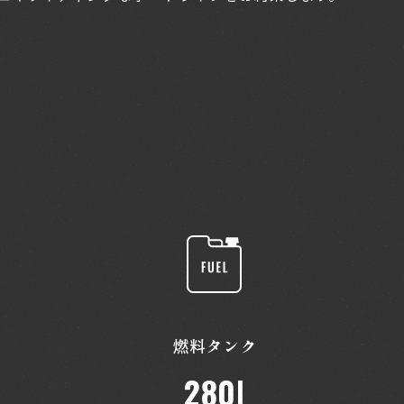
燃料タンク
ト
280
l