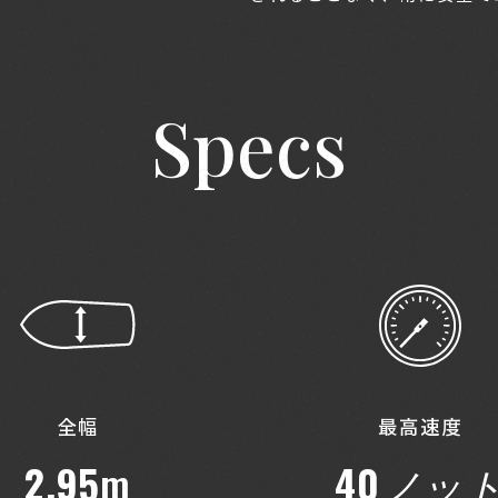
Specs
全幅
最高速度
2.95
m
40
ノッ