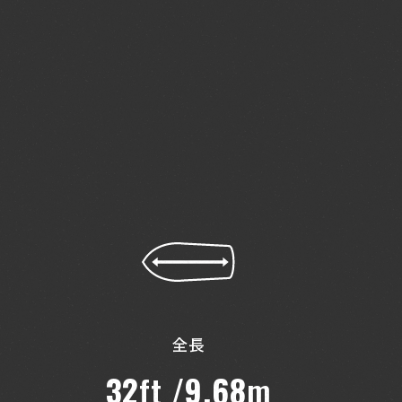
全長
32
ft /
9.68
m