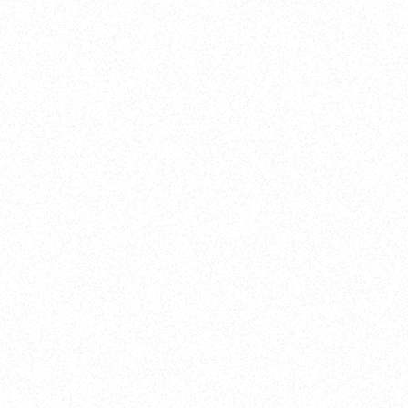
3.52
25
ノッ