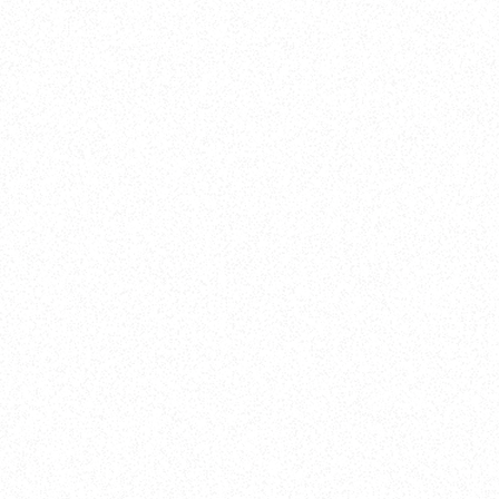
35
10.6