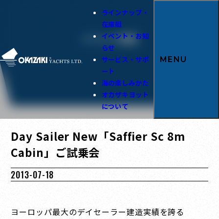
ラインナップ・
在庫艇
イベント・お知
イベント情報
らせ
サービス・サポ
MENU
ート
海の楽しみかた
オカザキヨット
について
Day Sailer New「Saffier Sc 8m
Cabin」ご試乗会
2013-07-18
ヨーロッパ最大のデイセーラー建造実績を誇る