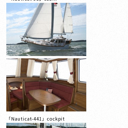
「Nauticat-441」cockpit