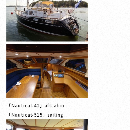
「Nauticat-42」aftcabin
「Nauticat-515」sailing