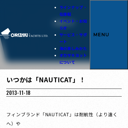
ラインナップ・
在庫艇
イベント・お知
お知らせ
らせ
サービス・サポ
MENU
ート
海の楽しみかた
オカザキヨット
について
いつかは「NAUTICAT」！
2013-11-18
フィンブランド「NAUTICAT」は耐航性（より遠く
へ）や