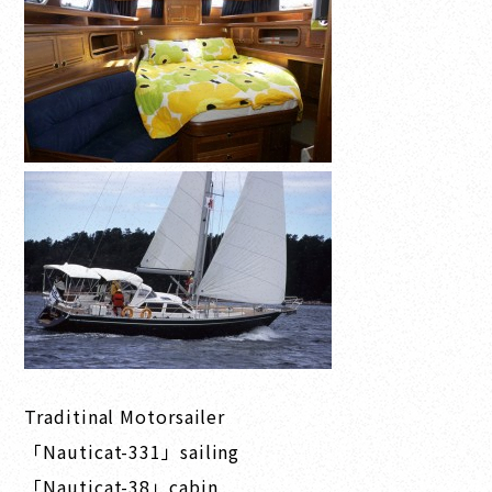
Traditinal Motorsailer
「Nauticat-331」sailing
「Nauticat-38」cabin