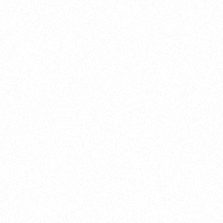
Yokohama
オカザキヨット横浜事務