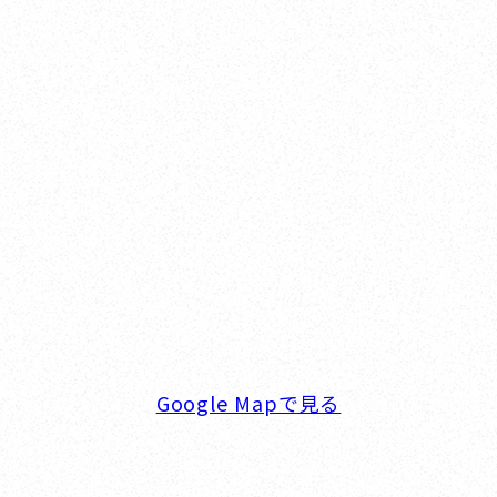
Yokohama
オカザキヨット横浜事務所
横浜ベイサイドマリーナ
〒236-0007 神奈川県横浜市金沢区白帆4-2 MPC
5F
TEL. 045-770-0502
FAX. 045-770-0518
営業時間. 9:00～18:00 定休日. 毎週火･水曜日
Google Mapで見る