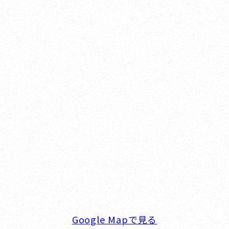
Nishinomiya
オカザキヨット本社・西宮事務所
新西宮ヨットハーバー
〒662-0934 兵庫県西宮市西宮浜4-16-1
TEL. 0798-32-0202
FAX. 0798-32-0404
営業時間. 9:00～18:00 定休日. 毎週火･水曜日
Google Mapで見る