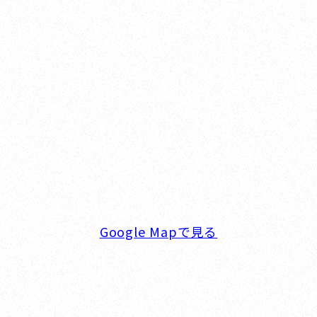
Yokohama
オカザキヨット横浜事務所
横浜ベイサイドマリーナ
〒236-0007 神奈川県横浜市金沢区白帆4-2 MPC
5F
TEL. 045-770-0502
FAX. 045-770-0518
営業時間. 9:00～18:00 定休日. 毎週火･水曜日
Google Mapで見る