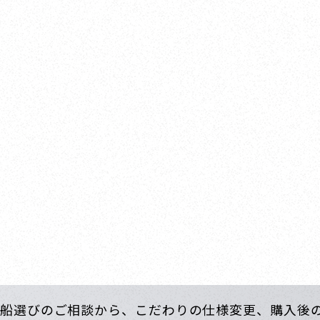
所
オ
2 MPC 5F
〒66
週火･水曜日
営業時間.
船選びのご相談から、こだわりの仕様変更、購入後