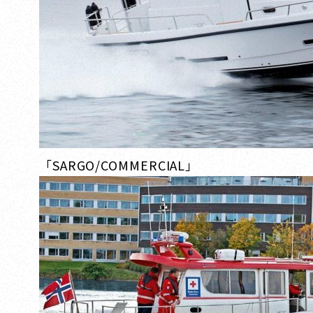
「SARGO/COMMERCIAL」