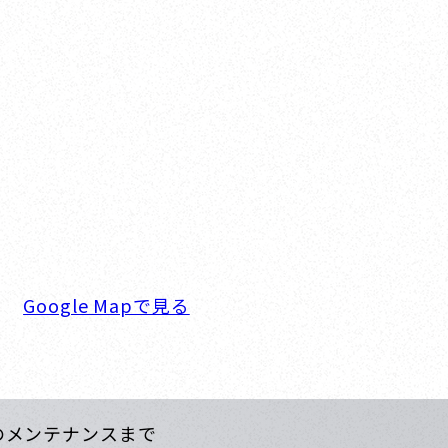
Nishinomiya
カザキヨット本社・西宮事務所
新西宮ヨットハーバー
2-0934 兵庫県西宮市西宮浜4-16-1
TEL. 0798-32-0202
FAX. 0798-32-0404
 9:00～18:00 定休日. 毎週火･水曜日
Google Mapで見る
のメンテナンスまで