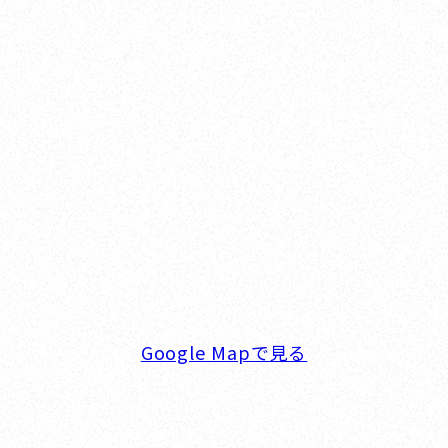
Yokohama
オカザキヨット横浜事務所
横浜ベイサイドマリーナ
〒236-0007 神奈川県横浜市金沢区白帆4-2 MPC
5F
TEL. 045-770-0502
FAX. 045-770-0518
営業時間. 9:00～18:00 定休日. 毎週火･水曜日
Google Mapで見る