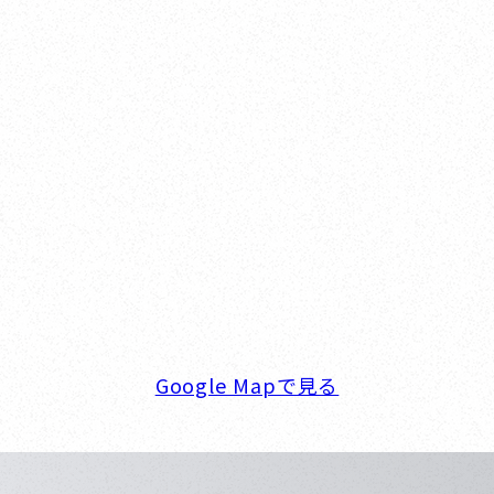
Nishinomiya
オカザキヨット本社・西宮事務所
新西宮ヨットハーバー
〒662-0934 兵庫県西宮市西宮浜4-16-1
TEL. 0798-32-0202
FAX. 0798-32-0404
営業時間. 9:00～18:00 定休日. 毎週火･水曜日
Google Mapで見る