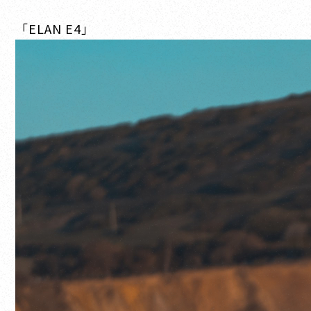
「ELAN E4」