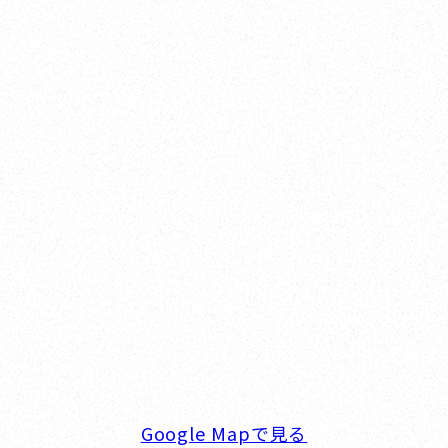
Yokohama
オカザキヨット横浜事務所
横浜ベイサイドマリーナ
〒236-0007 神奈川県横浜市金沢区白帆4-2 MPC
5F
TEL. 045-770-0502
FAX. 045-770-0518
営業時間. 9:00～18:00 定休日. 毎週火･水曜日
Google Mapで見る