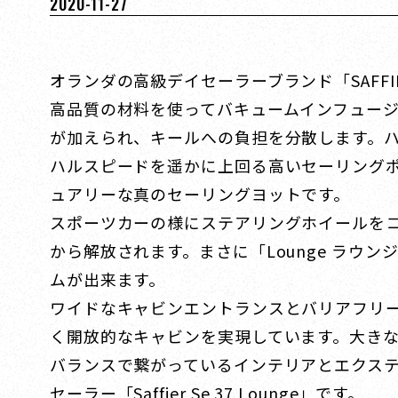
2020-11-27
オランダの高級デイセーラーブランド「SAFFIER
高品質の材料を使ってバキュームインフュー
が加えられ、キールへの負担を分散します。
ハルスピードを遥かに上回る高いセーリング
ュアリーな真のセーリングヨットです。
スポーツカーの様にステアリングホイールを
から解放されます。まさに「Lounge ラ
ムが出来ます。
ワイドなキャビンエントランスとバリアフリ
く開放的なキャビンを実現しています。大き
バランスで繋がっているインテリアとエクス
セーラー「Saffier Se 37 Lounge」です。