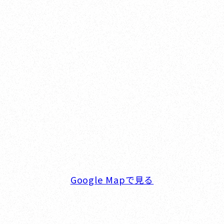
Yokohama
オカザキヨット横浜事務所
横浜ベイサイドマリーナ
〒236-0007 神奈川県横浜市金沢区白帆4-2 MPC
5F
TEL. 045-770-0502
FAX. 045-770-0518
営業時間. 9:00～18:00 定休日. 毎週火･水曜日
Google Mapで見る