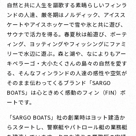
自然と共に人生を謳歌する素晴らしいフィンラ
ンドの人達、厳冬期はノルディック、アイスス
ケートやアイスホッケーで雪や氷と共に遊び、
サウナで活力を得る。春夏秋は船遊び、ボーテ
ィング、ヨッティングやフィッシングにファミ
リーで水辺に遊ぶ。森と湖や、なによりもアー
キペラーゴ・大小たくさんの島々の自然を愛す
る、そんなフィンランドの人達の感性や空気が
そのまま伝わってくるブランド「SARGO
BOATS」は心ときめく感動のフィン（FIN）ボ
ートです。
「SARGO BOATS」社の創業時はヨット建造か
らスタートし、警察艇やパトロール艇の業務艇