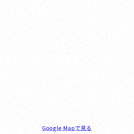
Yokohama
オカザキヨット横浜事務所
横浜ベイサイドマリーナ
〒236-0007 神奈川県横浜市金沢区白帆4-2 MPC
5F
TEL. 045-770-0502
FAX. 045-770-0518
営業時間. 9:00～18:00 定休日. 毎週火･水曜日
Google Mapで見る