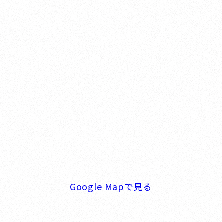
Yokohama
オカザキヨット横浜事務所
横浜ベイサイドマリーナ
〒236-0007 神奈川県横浜市金沢区白帆4-2 MPC
5F
TEL. 045-770-0502
FAX. 045-770-0518
営業時間. 9:00～18:00 定休日. 毎週火･水曜日
Google Mapで見る