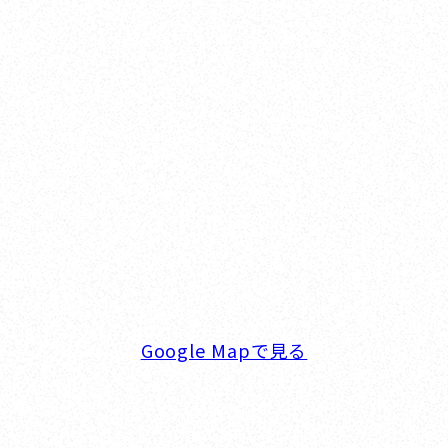
Yokohama
オカザキヨット横浜事務所
横浜ベイサイドマリーナ
〒236-0007 神奈川県横浜市金沢区白帆4-2 MPC
5F
TEL. 045-770-0502
FAX. 045-770-0518
営業時間. 9:00～18:00 定休日. 毎週火･水曜日
Google Mapで見る