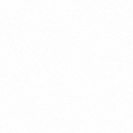
所
オ
2 MPC 5F
〒66
週火･水曜日
営業時間.