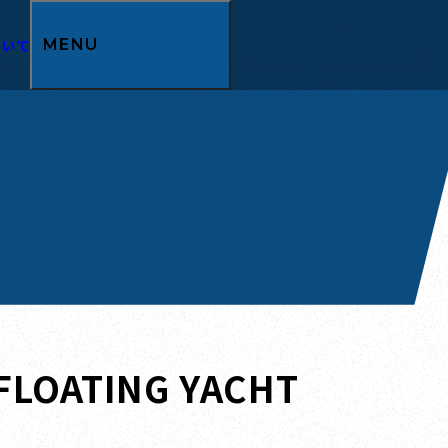
ついて
MENU
OATING YACHT