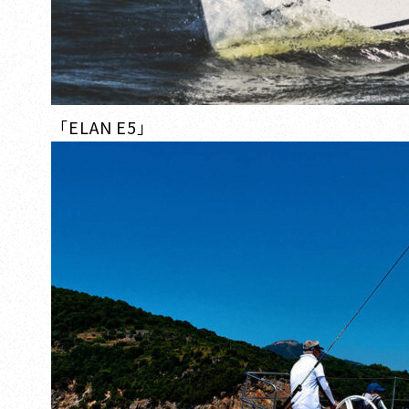
「ELAN E5」