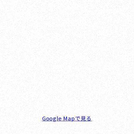
Nishinomiya
オカザキヨット本社・西宮事務所
新西宮ヨットハーバー
〒662-0934 兵庫県西宮市西宮浜4-16-1
TEL. 0798-32-0202
FAX. 0798-32-0404
営業時間. 9:00～18:00 定休日. 毎週火･水曜日
Google Mapで見る