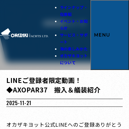
ラインナップ・
在庫艇
イベント・お知
会員限定ニュース
らせ
サービス・サポ
MENU
ート
海の楽しみかた
オカザキヨット
について
LINEご登録者限定動画！
◆AXOPAR37 搬入＆艤装紹介
2025-11-21
オカザキヨット公式LINEへのご登録ありがとう