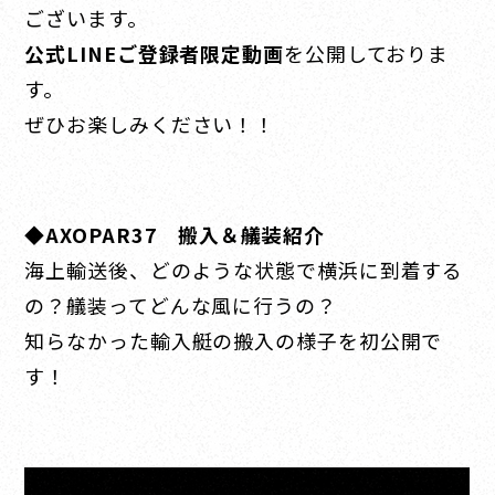
ございます。
公式LINEご登録者限定動画
を公開しておりま
す。
ぜひお楽しみください！！
◆
AXOPAR37 搬入＆艤装紹介
海上輸送後、どのような状態で横浜に到着する
の？艤装ってどんな風に行うの？
知らなかった輸入艇の搬入の様子を初公開で
す！