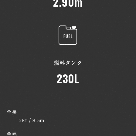
2.90
m
燃料タンク
230
L
全長
28t / 8.5m
全幅