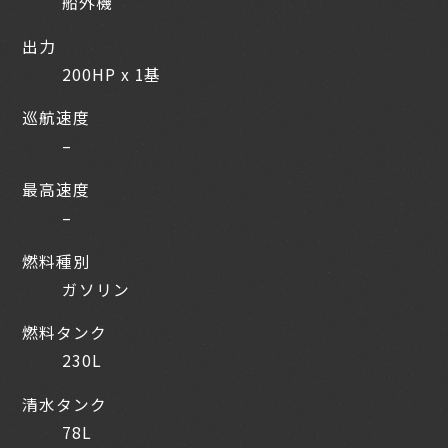
船外機
出力
200HP x 1基
巡航速度
–
最高速度
–
燃料種別
ガソリン
燃料タンク
230L
清水タンク
78L