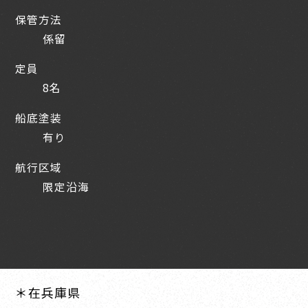
保管方法
係留
定員
8名
船底塗装
有り
航行区域
限定沿海
＊在兵庫県