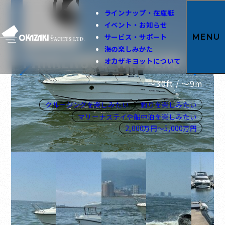
ラインナップ・在庫艇
イベント・お知らせ
サービス・サポート
MENU
海の楽しみかた
PARKER800 WEEKEND
オカザキヨットについて
～30ft / 〜9m
クルージングを楽しみたい
釣りを楽しみたい
マリーナステイや船中泊を楽しみたい
2,000万円～5,000万円